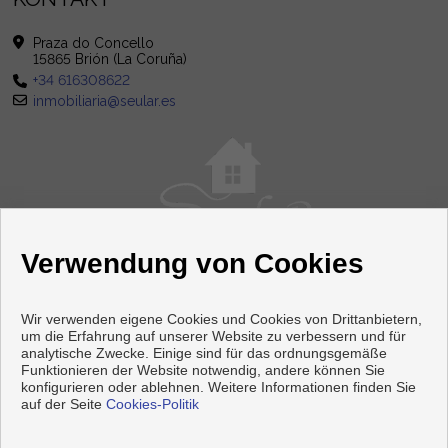
Praza do Concello
15865 Brión (La Coruña)
+34 616308622
inmobiliaria@seular.es
Verwendung von Cookies
Wir verwenden eigene Cookies und Cookies von Drittanbietern,
um die Erfahrung auf unserer Website zu verbessern und für
analytische Zwecke. Einige sind für das ordnungsgemäße
Funktionieren der Website notwendig, andere können Sie
Wohnungen und häuser zum verkauf in Brión
konfigurieren oder ablehnen. Weitere Informationen finden Sie
auf der Seite
Cookies-Politik
Copyright © 2026 Seular. |
Aviso Legal
|
datenschutzgesetz
|
Cookies policy