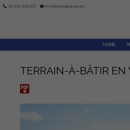
+34 616 308 622
inmobiliaria@seular.es
HOME
P
TERRAIN-À-BÂTIR EN