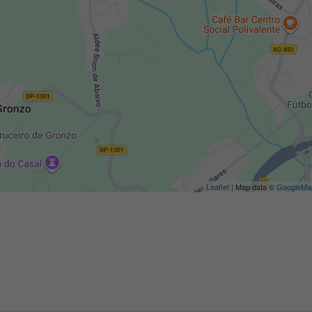
Leaflet
| Map data ©
GoogleMa