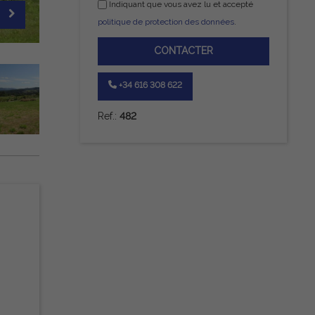
Indiquant que vous avez lu et accepté
politique de protection des données
.
CONTACTER
+34 616 308 622
Ref.:
482