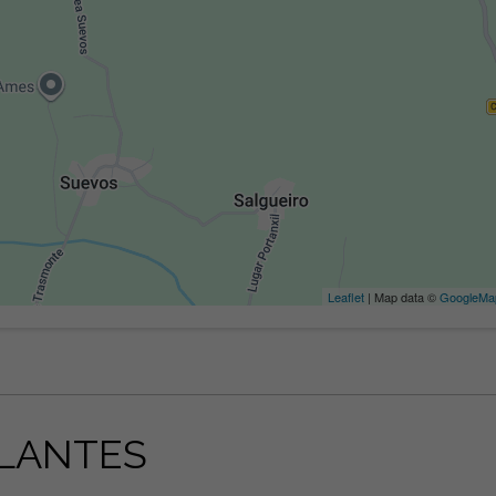
Leaflet
| Map data ©
GoogleMa
LANTES