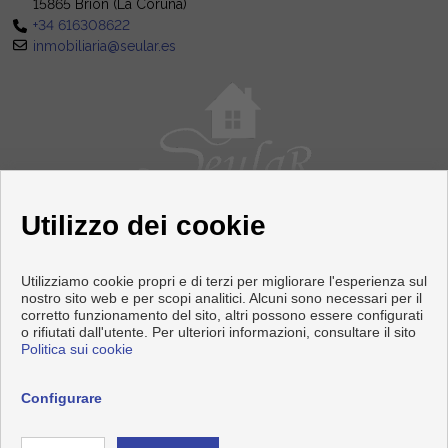
15865 Brión (La Coruña)
+34 616308622
inmobiliaria@seular.es
Utilizzo dei cookie
Utilizziamo cookie propri e di terzi per migliorare l'esperienza sul
nostro sito web e per scopi analitici. Alcuni sono necessari per il
corretto funzionamento del sito, altri possono essere configurati
Pisi e case in vendita a Brión
o rifiutati dall'utente. Per ulteriori informazioni, consultare il sito
Politica sui cookie
Copyright © 2026 Seular. |
Info Legali
|
Protezione dei dati
politica
|
Cookies policy
Configurare
Sviluppato vicino
Inmoenter