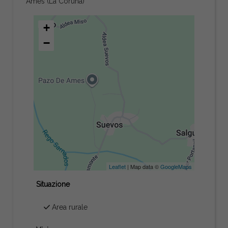
Ames (La Coruña)
+
−
Leaflet
| Map data ©
GoogleMaps
Situazione
Area rurale