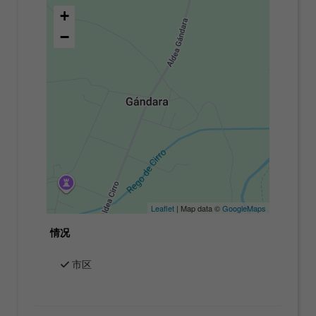
+
−
Leaflet
| Map data ©
GoogleMaps
情况
市区