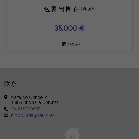
包裹 出售 在 ROIS
35.000 €
2
855 m
联系
Praza do Concello
15865 Brión (La Coruña)
+34 616308622
inmobiliaria@seular.es