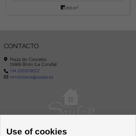
2
855 m
CONTACTO
Praza do Concello
15865 Brión (La Coruña)
+34 616308622
inmobiliaria@seular.es
Use of cookies