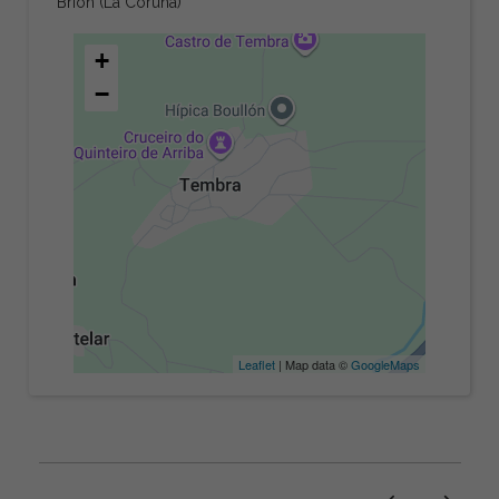
Brión (La Coruña)
+
−
Leaflet
| Map data ©
GoogleMaps