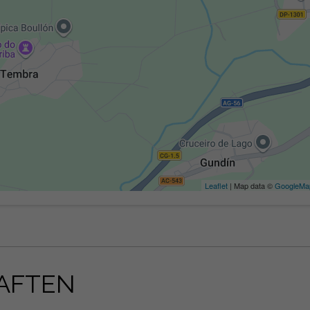
Leaflet
| Map data ©
GoogleMa
AFTEN