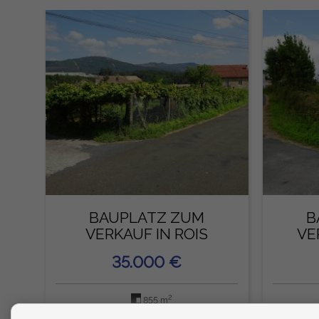
BAUPLATZ ZUM
B
VERKAUF IN ROIS
VE
35.000 €
2
855 m