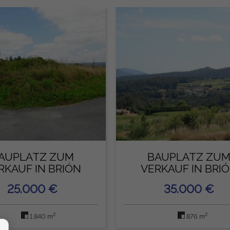
AUPLATZ ZUM
BAUPLATZ ZU
RKAUF IN BRIÓN
VERKAUF IN BRI
25.000 €
35.000 €
2
2
1.840 m
876 m